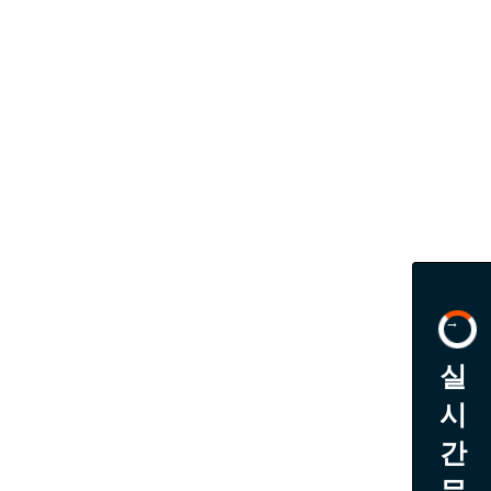
→
실
시
간