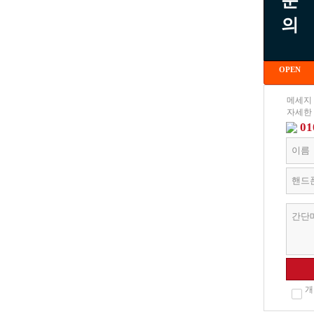
문
의
OPEN
메세지
자세한
01
개