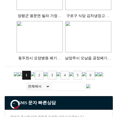
양평군 용문면 빌라 가정폐
구로구 식당 김치냉장고 수
기물 처리완료
거완료
동두천시 요양병원 폐기물
남양주시 오남읍 공장폐기물
처리완료
처리완료
1
2
3
4
5
6
SMS 문자 빠른상담
→
메세지 주시면 바로 전화로 자세한 상담 드리겠습니다.