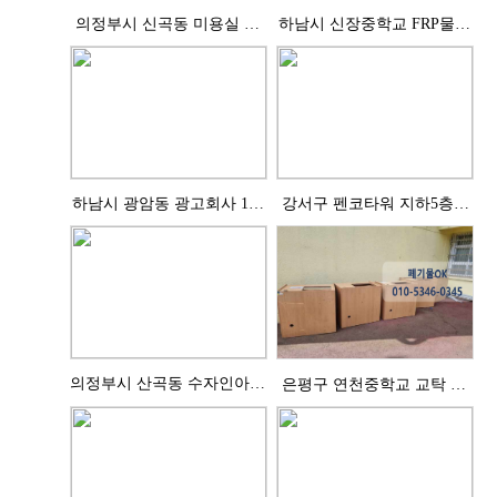
의정부시 신곡동 미용실 철
하남시 신장중학교 FRP물탱
거 및 폐기물 처리완..
크 처리완료
하남시 광암동 광고회사 1톤
강서구 펜코타워 지하5층 5
폐기물 처리완료
톤 폐기물 처리완료
의정부시 산곡동 수자인아파
은평구 연천중학교 교탁 처
트 인테리어폐기물 ..
리완료