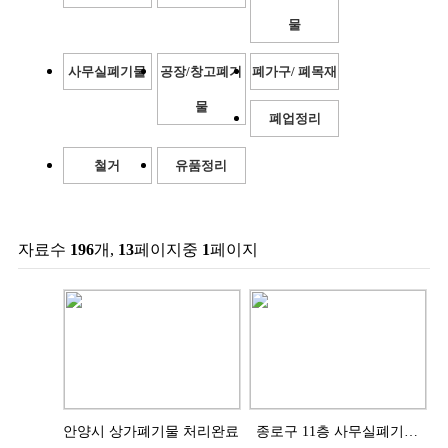
물
사무실폐기물
공장/창고폐기
폐가구/ 폐목재
물
폐업정리
철거
유품정리
자료수
196
개,
13
페이지중
1
페이지
안양시 상가폐기물 처리완료
종로구 11층 사무실폐기물