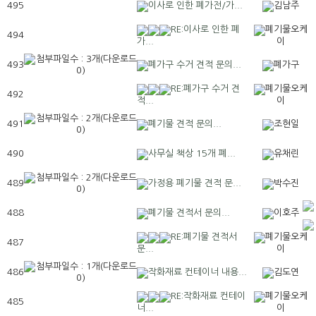
495
이사로 인한 폐가전/가...
김남주
RE:이사로 인한 폐
폐기물오케
494
가...
이
493
폐가구 수거 견적 문의...
폐가구
RE:폐가구 수거 견
폐기물오케
492
적...
이
491
폐기물 견적 문의...
조현일
490
사무실 책상 15개 폐...
유채린
489
가정용 폐기물 견적 문...
박수진
488
폐기물 견적서 문의...
이호주
RE:폐기물 견적서
폐기물오케
487
문...
이
486
작화재료 컨테이너 내용...
김도연
RE:작화재료 컨테이
폐기물오케
485
너...
이