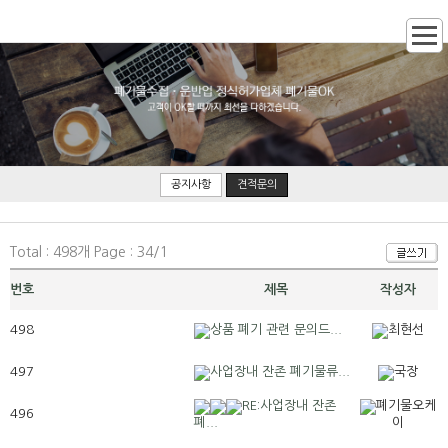
공지사항
견적문의
Total : 498개 Page : 34/1
번호
제목
작성자
498
상품 폐기 관련 문의드...
최현선
497
사업장내 잔존 폐기물류...
국장
RE:사업장내 잔존
폐기물오케
496
폐...
이