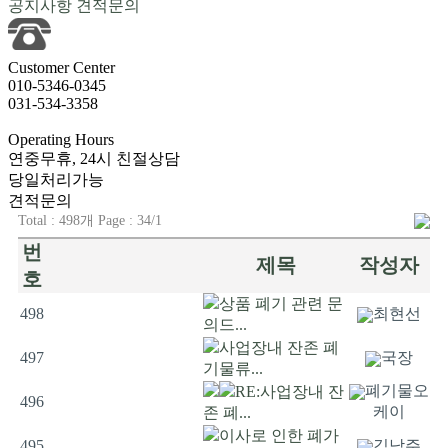
공지사항
견적문의
Customer
Center
010-5346-0345
031-534-3358
Operating
Hours
연중무휴, 24시 친절상담
당일처리가능
견적문의
Total : 498개 Page : 34/1
번
제목
작성자
호
상품 폐기 관련 문
498
최현선
의드...
사업장내 잔존 폐
497
국장
기물류...
폐기물오
RE:사업장내 잔
496
케이
존 폐...
이사로 인한 폐가
495
김남주