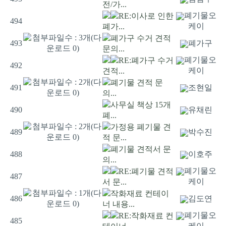
전/가...
폐기물오
RE:이사로 인한
494
케이
폐가...
폐가구 수거 견적
493
폐가구
문의...
폐기물오
RE:폐가구 수거
492
케이
견적...
폐기물 견적 문
491
조현일
의...
사무실 책상 15개
490
유채린
폐...
가정용 폐기물 견
489
박수진
적 문...
폐기물 견적서 문
488
이호주
의...
폐기물오
RE:폐기물 견적
487
케이
서 문...
작화재료 컨테이
486
김도연
너 내용...
폐기물오
RE:작화재료 컨
485
케이